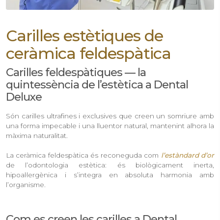
Carilles estètiques de
ceràmica feldespàtica
Carilles feldespàtiques — la
quintessència de l’estètica a Dental
Deluxe
Són carilles ultrafines i exclusives que creen un somriure amb
una forma impecable i una lluentor natural, mantenint alhora la
màxima naturalitat.
La ceràmica feldespàtica és reconeguda com
l’estàndard d’or
de l’odontologia estètica: és biològicament inerta,
hipoal·lergènica i s’integra en absoluta harmonia amb
l’organisme.
Com es creen les carilles a Dental